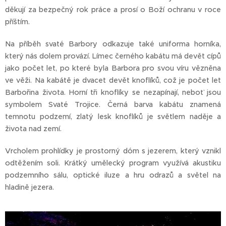
děkují za bezpečný rok práce a prosí o Boží ochranu v roce
příštím.
Na příběh svaté Barbory odkazuje také uniforma horníka,
který nás dolem provází. Límec černého kabátu má devět cípů
jako počet let, po které byla Barbora pro svou víru vězněna
ve věži. Na kabátě je dvacet devět knoflíků, což je počet let
Barbořina života. Horní tři knoflíky se nezapínají, neboť jsou
symbolem Svaté Trojice. Černá barva kabátu znamená
temnotu podzemí, zlatý lesk knoflíků je světlem naděje a
života nad zemí.
Vrcholem prohlídky je prostorný dóm s jezerem, který vznikl
odtěžením soli. Krátký umělecký program využívá akustiku
podzemního sálu, optické iluze a hru odrazů a světel na
hladině jezera.