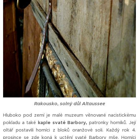
Rakousko, solný důl Altaussee
Hluboko pod zemí je malé muzeum věnované nacistickému
pokladu a také
kaple svaté Barbory,
patronky horníků. Její
oltář postavili horníci z bloků oranžové soli. Každý rok 4.
prosince se zde koná k uctění svaté Barbory mše. Horníci