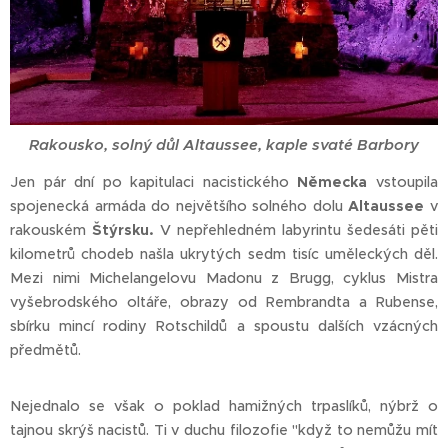
Rakousko, solný důl Altaussee, kaple svaté Barbory
Jen pár dní po kapitulaci nacistického
Německa
vstoupila
spojenecká armáda do největšího solného dolu
Altaussee
v
rakouském
Štýrsku.
V nepřehledném labyrintu šedesáti pěti
kilometrů chodeb našla ukrytých sedm tisíc uměleckých děl.
Mezi nimi Michelangelovu Madonu z Brugg, cyklus Mistra
vyšebrodského oltáře, obrazy od Rembrandta a Rubense,
sbírku mincí rodiny Rotschildů a spoustu dalších vzácných
předmětů.
Nejednalo se však o poklad hamižných trpaslíků, nýbrž o
tajnou skrýš nacistů. Ti v duchu filozofie "když to nemůžu mít