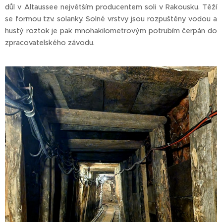
důl v Altaussee největším producentem soli v Rakousku. Těží
se formou tzv. solanky. Solné vrstvy jsou rozpuštěny vodou a
hustý roztok je pak mnohakilometrovým potrubím čerpán do
zpracovatelského závodu.