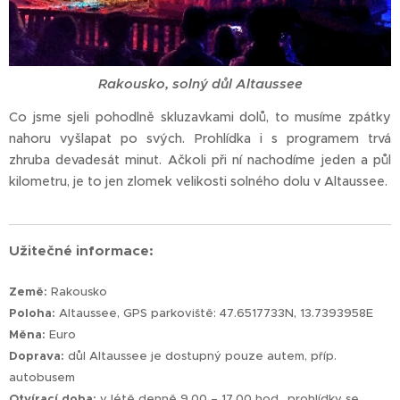
Rakousko, solný důl Altaussee
Co jsme sjeli pohodlně skluzavkami dolů, to musíme zpátky
nahoru vyšlapat po svých. Prohlídka i s programem trvá
zhruba devadesát minut. Ačkoli při ní nachodíme jeden a půl
kilometru, je to jen zlomek velikosti solného dolu v Altaussee.
Užitečné informace:
Země:
Rakousko
Poloha:
Altaussee, GPS parkoviště: 47.6517733N, 13.7393958E
Měna:
Euro
Doprava:
důl Altaussee je dostupný pouze autem, příp.
autobusem
Otvírací doba:
v létě denně 9.00 – 17.00 hod., prohlídky se