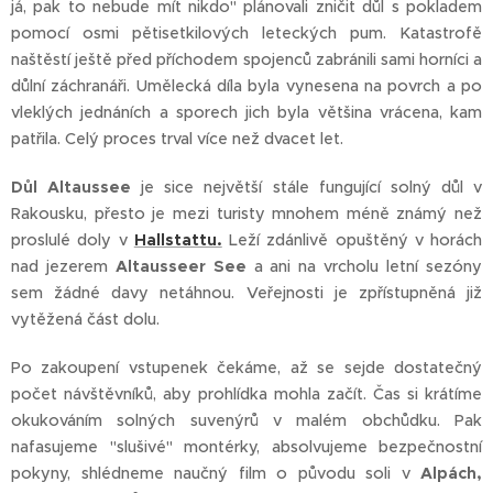
já, pak to nebude mít nikdo" plánovali zničit důl s pokladem
pomocí osmi pětisetkilových leteckých pum. Katastrofě
naštěstí ještě před příchodem spojenců zabránili sami horníci a
důlní záchranáři. Umělecká díla byla vynesena na povrch a po
vleklých jednáních a sporech jich byla většina vrácena, kam
patřila. Celý proces trval více než dvacet let.
Důl Altaussee
je sice největší stále fungující solný důl v
Rakousku, přesto je mezi turisty mnohem méně známý než
proslulé doly v
Hallstattu.
Leží zdánlivě opuštěný v horách
nad jezerem
Altausseer See
a ani na vrcholu letní sezóny
sem žádné davy netáhnou. Veřejnosti je zpřístupněná již
vytěžená část dolu.
Po zakoupení vstupenek čekáme, až se sejde dostatečný
počet návštěvníků, aby prohlídka mohla začít. Čas si krátíme
okukováním solných suvenýrů v malém obchůdku. Pak
nafasujeme "slušivé" montérky, absolvujeme bezpečnostní
pokyny, shlédneme naučný film o původu soli v
Alpách,