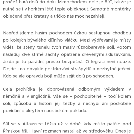
pročež hurá dolů do dolu. Mimochodem, dole je 8°C, takže je
nutné se i v horkém létě teple obléknout. Samotné montérky
oblečené přes kraťasy a tričko nás moc nezahřejí.
Napřed jdeme husím pochodem úzkou sestupnou chodbou
po kolejích bývalého důlního vláčku. Mezi výdřevami je místy
vidět, že stěny tunelu tvoří masiv různobarevné soli. Potom
následují dvě strmé šachty opatřené dřevěnými skluzavkami.
Jízda je to parádní, přesto bezpečná. O legraci není nouze.
Dojde i na obvyklé postrkování strašpytlů a nezbytné ječení.
Kdo se ale opravdu bojí, může sejít dolů po schodech.
Celá prohlídka je doprovázená odborným výkladem v
němčině a v angličtině. Vše se – pochopitelně – točí kolem
soli, způsobu a historii její těžby a nechybí ani podrobné
povídání o ukrytém nacistickém pokladu.
Sůl se v Altaussee těžila už v době, kdy místo patřilo pod
Římskou říši. Hlavní rozmach nastal až ve středověku. Dnes je