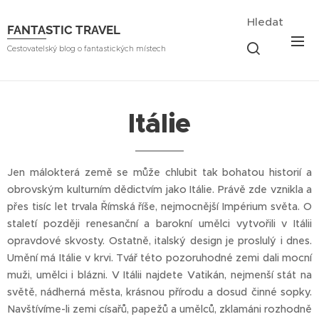
Hledat
FANTASTIC TRAVEL
Cestovatelský blog o fantastických místech
Itálie
Jen málokterá země se může chlubit tak bohatou historií a
obrovským kulturním dědictvím jako Itálie. Právě zde vznikla a
přes tisíc let trvala Římská říše, nejmocnější Impérium světa. O
staletí později renesanční a barokní umělci vytvořili v Itálii
opravdové skvosty. Ostatně, italský design je proslulý i dnes.
Umění má Itálie v krvi. Tvář této pozoruhodné zemi dali mocní
muži, umělci i blázni. V Itálii najdete Vatikán, nejmenší stát na
světě, nádherná města, krásnou přírodu a dosud činné sopky.
Navštívíme-li zemi císařů, papežů a umělců, zklamáni rozhodně