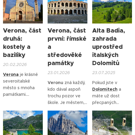
Seceda.
Skrývá se
za to vyrazit na
téměř dva tisíce
v nich mnoho
výlet k
let. Jsou hrdým
dalších nádherných
nedalekému jezeru
národem, který má
míst, která určitě
Lago di Garda.
nejen svoji vlastní
stojí za návštěvu.
Verona, část
Verona, část
Alta Badia,
kulturu a jazyk
Pojďme se spolu
druhá:
první: římské
zahrada
(ladinštinu),
ale
podívat na další
také kuchyni.
kostely a
a
uprostřed
zajímavá místa
Ladinská jídla
baziliky
středověké
italských
italských Dolomitů.
jsou velmi
památky
Dolomitů
podobná tyrolským
20.02.2026
z jižního
23.01.2026
23.07.2025
Verona
je krásné
Rakouska.
severoitalské
Veronu
zná každý,
Pokud jste v
město s mnoha
kdo dával aspoň
Dolomitech
a
památkami.
trochu pozor ve
máte už dost
Některé svým
škole. Je městem,
přecpaných
původem sahají až
kde se odehrává
vyhlášených lokalit,
do antických dob.
slavné
pak přišel ten
Nejedná se jen o
Shakespearovo
pravý čas na
proslulou
Arénu,
drama
Romeo a
návštěvu náhorní
kam zážitků chtiví