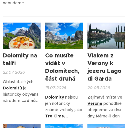
nebudeme.
Dolomity na
Co musíte
Vlakem z
talíři
vidět v
Verony k
Dolomitech,
jezeru Lago
22.07.2026
část druhá
di Garda
Oblast italských
15.07.2026
20.05.2026
Dolomitů
je
historicky obývána
Dolomity
nejsou
Zajímavá místa ve
národem
Ladinů.
jen notoricky
Veroně
pohodlně
Jsou potomky
známé vrcholy jako
obejdeme za dva
antických
Římanů
Tre Cime,
dny. Máme-li den
a
Rétů.
V
Sassolungo
nebo
navíc, určitě stojí
Dolomitech
žijí