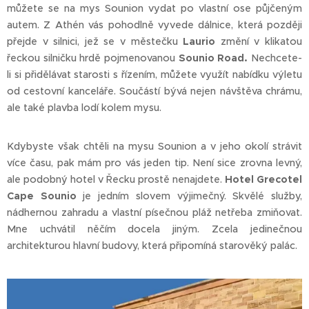
můžete se na mys Sounion vydat po vlastní ose půjčeným
autem. Z Athén vás pohodlně vyvede dálnice, která později
přejde v silnici, jež se v městečku
Laurio
změní v klikatou
řeckou silničku hrdě pojmenovanou
Sounio Road.
Nechcete-
li si přidělávat starosti s řízením, můžete využít nabídku výletu
od cestovní kanceláře. Součástí bývá nejen návštěva chrámu,
ale také plavba lodí kolem mysu.
Kdybyste však chtěli na mysu Sounion a v jeho okolí strávit
více času, pak mám pro vás jeden tip. Není sice zrovna levný,
ale podobný hotel v Řecku prostě nenajdete.
Hotel Grecotel
Cape Sounio
je jedním slovem výjimečný. Skvělé služby,
nádhernou zahradu a vlastní písečnou pláž netřeba zmiňovat.
Mne uchvátil něčím docela jiným. Zcela jedinečnou
architekturou hlavní budovy, která připomíná starověký palác.