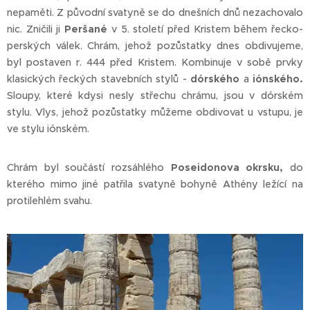
nepaměti. Z původní svatyně se do dnešních dnů nezachovalo
nic. Zničili ji
Peršané
v 5. století před Kristem během řecko-
perských válek. Chrám, jehož pozůstatky dnes obdivujeme,
byl postaven r. 444 před Kristem. Kombinuje v sobě prvky
klasických řeckých stavebních stylů -
dórského
a
iónského.
Sloupy, které kdysi nesly střechu chrámu, jsou v dórském
stylu. Vlys, jehož pozůstatky můžeme obdivovat u vstupu, je
ve stylu iónském.
Chrám byl součástí rozsáhlého
Poseidonova okrsku,
do
kterého mimo jiné patřila svatyně bohyně Athény ležící na
protilehlém svahu.