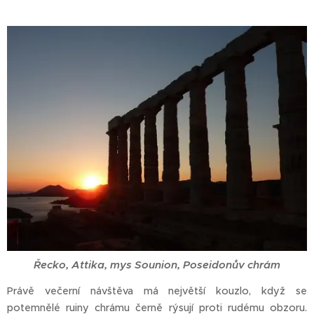
Řecko, Attika, mys Sounion, Poseidonův chrám
Právě večerní návštěva má největší kouzlo, když se
potemnělé ruiny chrámu černě rýsují proti rudému obzoru.