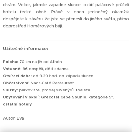
chrám. Večer, jakmile zapadne slunce, ozáří palácové průčelí
hotelu řecké ohně. Právě v onen jedinečný okamžik
dospějete k závěru, že jste se přenesli do jiného světa, přímo
doprostřed Homérových bájí.
Užitečné informace:
Poloha:
70 km na jih od Athén
Vstupné:
8€ dospělí, děti zdarma
Otvírací doba:
od 9.30 hod. do západu slunce
Občerstvení:
Naos-Café Restaurant
Služby:
parkoviště, prodej suvenýrů, toaleta
Ubytování v okolí:
Grecotel Cape Sounio,
kategorie 5*,
ostatní hotely
Autor: Eva