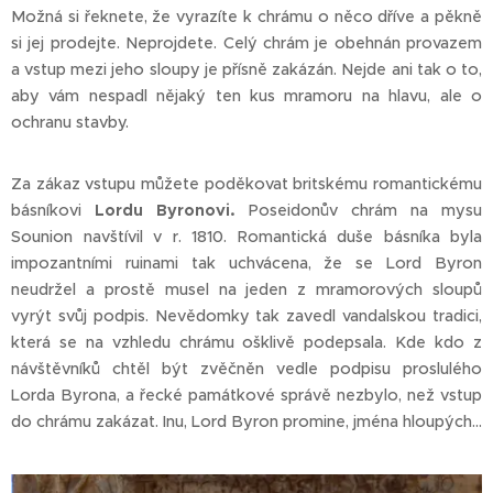
Možná si řeknete, že vyrazíte k chrámu o něco dříve a pěkně
si jej prodejte. Neprojdete. Celý chrám je obehnán provazem
a vstup mezi jeho sloupy je přísně zakázán. Nejde ani tak o to,
aby vám nespadl nějaký ten kus mramoru na hlavu, ale o
ochranu stavby.
Za zákaz vstupu můžete poděkovat britskému romantickému
básníkovi
Lordu Byronovi.
Poseidonův chrám na mysu
Sounion navštívil v r. 1810. Romantická duše básníka byla
impozantními ruinami tak uchvácena, že se Lord Byron
neudržel a prostě musel na jeden z mramorových sloupů
vyrýt svůj podpis. Nevědomky tak zavedl vandalskou tradici,
která se na vzhledu chrámu ošklivě podepsala. Kde kdo z
návštěvníků chtěl být zvěčněn vedle podpisu proslulého
Lorda Byrona, a řecké památkové správě nezbylo, než vstup
do chrámu zakázat. Inu, Lord Byron promine, jména hloupých...