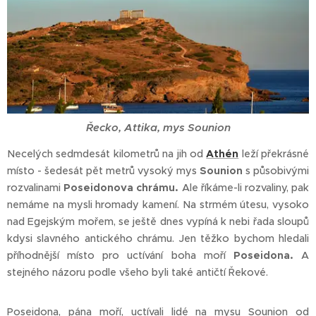
Řecko, Attika, mys Sounion
Necelých sedmdesát kilometrů na jih od
Athén
leží překrásné
místo - šedesát pět metrů vysoký mys
Sounion
s působivými
rozvalinami
Poseidonova chrámu.
Ale říkáme-li rozvaliny, pak
nemáme na mysli hromady kamení. Na strmém útesu, vysoko
nad Egejským mořem, se ještě dnes vypíná k nebi řada sloupů
kdysi slavného antického chrámu. Jen těžko bychom hledali
příhodnější místo pro uctívání boha moří
Poseidona.
A
stejného názoru podle všeho byli také antičtí Řekové.
Poseidona, pána moří, uctívali lidé na mysu Sounion od