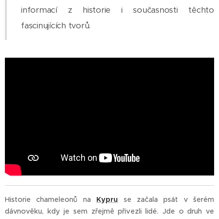
informací z historie i současnosti těchto
fascinujících tvorů.
Historie chameleonů na
Kypru
se začala psát v šerém
dávnověku, kdy je sem zřejmě přivezli lidé. Jde o druh ve