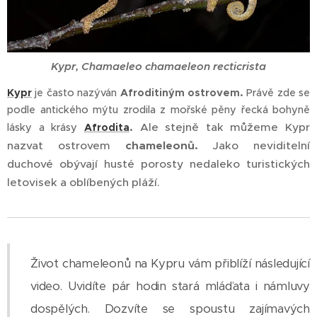
Kypr, Chamaeleo chamaeleon recticrista
Kypr
je často nazýván
Afroditiným ostrovem.
Právě zde se
podle antického mýtu zrodila z mořské pěny řecká bohyně
Ale stejně tak můžeme Kypr
lásky a krásy
Afrodita
.
nazvat ostrovem
chameleonů.
Jako neviditelní
duchové obývají husté porosty nedaleko turistických
letovisek a oblíbených pláží.
Život chameleonů na Kypru vám přiblíží následující
video. Uvidíte pár hodin stará mláďata i námluvy
dospělých. Dozvíte se spoustu zajímavých