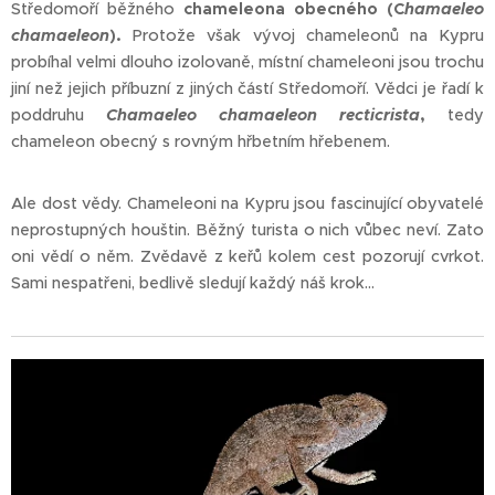
Středomoří běžného
chameleona obecného
(C
hamaeleo
chamaeleon
).
Protože však vývoj chameleonů na Kypru
probíhal velmi dlouho izolovaně, místní chameleoni jsou trochu
jiní než jejich příbuzní z jiných částí Středomoří. Vědci je řadí k
poddruhu
Chamaeleo chamaeleon recticrista
,
tedy
chameleon obecný s rovným hřbetním hřebenem.
Ale dost vědy. Chameleoni na Kypru jsou fascinující obyvatelé
neprostupných houštin. Běžný turista o nich vůbec neví. Zato
oni vědí o něm. Zvědavě z keřů kolem cest pozorují cvrkot.
Sami nespatřeni, bedlivě sledují každý náš krok...