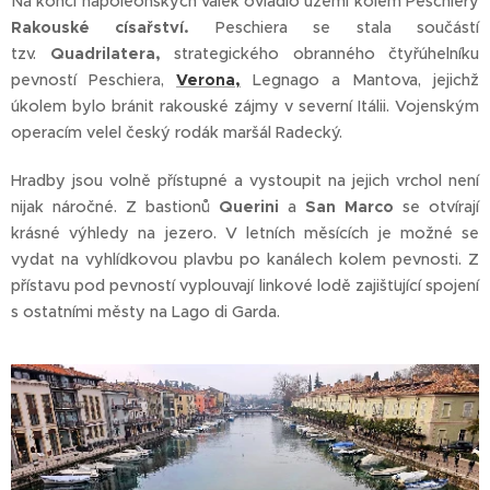
Na konci napoleonských válek ovládlo území kolem Peschiery
Rakouské císařství.
Peschiera se stala součástí
tzv.
Quadrilatera,
strategického obranného čtyřúhelníku
pevností Peschiera,
Verona,
Legnago a Mantova, jejichž
úkolem bylo bránit rakouské zájmy v severní Itálii. Vojenským
operacím velel český rodák maršál Radecký.
Hradby jsou volně přístupné a vystoupit na jejich vrchol není
nijak náročné. Z bastionů
Querini
a
San Marco
se otvírají
krásné výhledy na jezero. V letních měsících je možné se
vydat na vyhlídkovou plavbu po kanálech kolem pevnosti. Z
přístavu pod pevností vyplouvají linkové lodě zajišťující spojení
s ostatními městy na Lago di Garda.