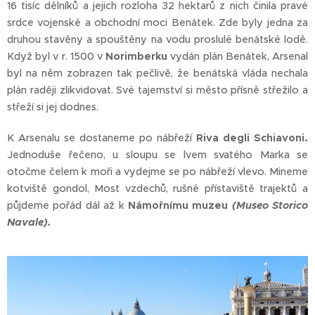
16 tisíc dělníků a jejich rozloha 32 hektarů z nich činila pravé
srdce vojenské a obchodní moci Benátek. Zde byly jedna za
druhou stavěny a spouštěny na vodu proslulé benátské lodě.
Když byl v r. 1500 v
Norimberku
vydán plán Benátek, Arsenal
byl na něm zobrazen tak pečlivě, že benátská vláda nechala
plán raději zlikvidovat. Své tajemství si město přísně střežilo a
střeží si jej dodnes.
K Arsenalu se dostaneme po nábřeží
Riva degli Schiavoni.
Jednoduše řečeno, u sloupu se lvem svatého Marka se
otočme čelem k moři a vydejme se po nábřeží vlevo. Mineme
kotviště gondol, Most vzdechů, rušné přístaviště trajektů a
půjdeme pořád dál až k
Námořnímu muzeu
(Museo Storico
Navale).