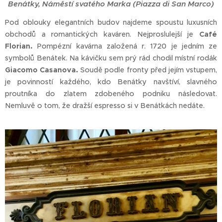
Benátky, Náměstí svatého Marka (Piazza di San Marco)
Pod oblouky elegantních budov najdeme spoustu luxusních
obchodů a romantických kaváren. Nejproslulejší je
Café
Florian.
Pompézní kavárna založená r. 1720 je jedním ze
symbolů Benátek. Na kávičku sem prý rád chodil místní rodák
Giacomo Casanova.
Soudě podle fronty před jejím vstupem,
je povinností každého, kdo Benátky navštíví, slavného
proutníka do zlatem zdobeného podniku následovat.
Nemluvě o tom, že dražší espresso si v Benátkách nedáte.