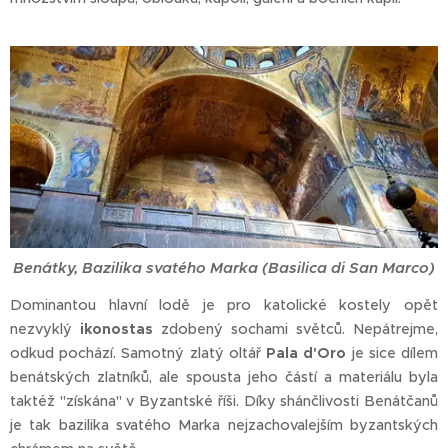
Benátky, Bazilika svatého Marka (Basilica di San Marco)
Dominantou hlavní lodě je pro katolické kostely opět
nezvyklý
ikonostas
zdobený sochami světců. Nepátrejme,
odkud pochází. Samotný zlatý oltář
Pala d'Oro
je sice dílem
benátských zlatníků, ale spousta jeho částí a materiálu byla
taktéž "získána" v Byzantské říši. Díky shánčlivosti Benátčanů
je tak bazilika svatého Marka nejzachovalejším byzantských