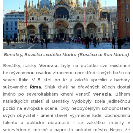
Benátky, Bazilika svatého Marka (Basilica di San Marco)
Benátky, italsky
Venezia,
byly na počátku své existence
bezvýznamnou osadou ztracenou uprostřed slaných bažin na
severu Itálie. V 5. stol. po Kr. ji založili uprchlíci z barbary
sužovaného
Říma.
Shluk chýší na dřevěných kůlech dostal
jméno po severoitalském kmeni Venetů
Venezia.
Během
následujících staletí si Benátky vydobyly zcela jedinečnou
pozici na evropské scéně. Díky neobyčejným schopnostem
svých obyvatel - umění stavět výjimečné lodě, obchodnímu
talentu a politické obratnosti - se zakrátko změnily v
sebevědomé, mocné a naprosto unikátní město. Nejen, že