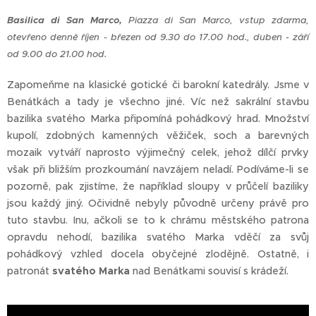
Basilica di San Marco,
Piazza di San Marco, vstup zdarma,
otevřeno denně říjen - březen od 9.30 do 17.00 hod., duben - září
od 9.00 do 21.00 hod.
Zapomeňme na klasické gotické či barokní katedrály. Jsme v
Benátkách a tady je všechno jiné. Víc než sakrální stavbu
bazilika svatého Marka připomíná pohádkový hrad. Množství
kupolí, zdobných kamenných věžiček, soch a barevných
mozaik vytváří naprosto výjimečný celek, jehož dílčí prvky
však při bližším prozkoumání navzájem neladí. Podíváme-li se
pozorně, pak zjistíme, že například sloupy v průčelí baziliky
jsou každý jiný. Očividně nebyly původně určeny právě pro
tuto stavbu. Inu, ačkoli se to k chrámu městského patrona
opravdu nehodí, bazilika svatého Marka vděčí za svůj
pohádkový vzhled docela obyčejné zlodějně. Ostatně, i
patronát
svatého Marka
nad Benátkami souvisí s krádeží.