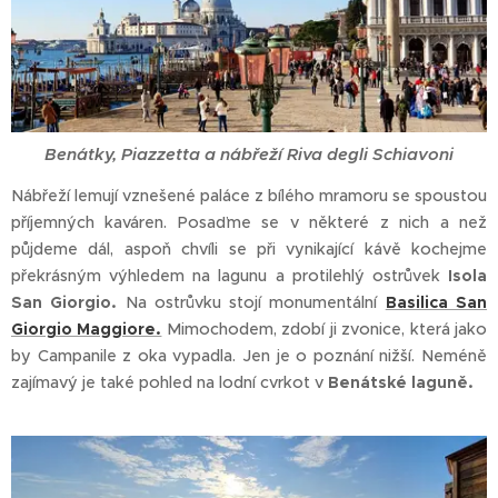
Benátky, Piazzetta a nábřeží Riva degli Schiavoni
Nábřeží lemují vznešené paláce z bílého mramoru se spoustou
příjemných kaváren. Posaďme se v některé z nich a než
půjdeme dál, aspoň chvíli se při vynikající kávě kochejme
překrásným výhledem na lagunu a protilehlý ostrůvek
Isola
San Giorgio.
Na ostrůvku stojí monumentální
Basilica San
Giorgio Maggiore.
Mimochodem, zdobí ji zvonice, která jako
by Campanile z oka vypadla. Jen je o poznání nižší. Neméně
zajímavý je také pohled na lodní cvrkot v
Benátské laguně.