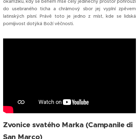
okamžiku, kdy se během mše celý jedinečný prostor pohrouží
do usebraného ticha a chrámový sbor jej vyplní zpěvem
latinských písní. Právě toto je jedno z míst, kde se lidská
pomíjivost dotýká Boží věčnosti.
Zvonice svatého Marka (Campanile di
San Marco)