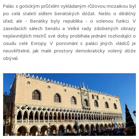
Palác s gotickým průčelím vykládaným růžovou mozaikou byl
po celá staletí sídlem benátských dóžat. Nešlo o dědičný
úřad, ale - Benátky byly republika - o volenou funkci. V
zasedacích sálech Senátu a Velké rady zdobených obrazy
nejslavnějších mistrů své doby probíhala jednání rozhodující o
osudu celé Evropy. V porovnání s paláci jiných vládců je
neuvěřitelné, jak malé prostory demokraticky volený dóže
obýval.