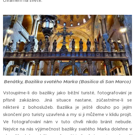
chrámem na světě.
Benátky, Bazilika svatého Marka (Basilica di San Marco)
Vstoupíme-li do baziliky jako běžní turisté, fotografování je
přísně zakázáno. Jiná situace nastane, zúčastníme-li se
některé z bohoslužeb. Bazilika je ještě dlouho po jejím
skončení pro turisty uzavřená a my si ji můžeme v klidu projít.
Ve fotografování nám v tuto chvíli nikdo bránit nebude.
Nejvíce na nás výjimečnost baziliky svatého Marka dolehne v