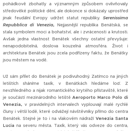
pohádkově zbohatly a významným způsobem ovlivňovaly
středověké politické dění, ale dokonce si dokázaly uprostřed
jinak feudální Evropy udržet statut republiky.
Serenissima
Repubblica di Venezia,
Nejjasnější republika Benátská, se
stala symbolem moci a bohatství, ale i zvrácenosti a krutosti.
Avšak jedna vlastnost Benátek všechny ostatní převyšuje:
nenapodobitelná, doslova kouzelná atmosféra. Život i
architektura Benátek jsou zcela podřízeny faktu, že Benátky
jsou městem na vodě.
Už sám přílet do Benátek je podivuhodný. Zatímco na jiných
letištích sháníme taxík, v Benátkách hledáme loď. Z
nevzhledného a nijak romantického krytého přístaviště, které
je součástí mezinárodního letiště
Aeroporto Marco Polo di
Venezia,
v pravidelných intervalech vyplouvají malé rychlé
čluny i větší lodě, které odvážejí návštěvníky přímo do centra
Benátek. Stejné je to i na vlakovém nádraží
Venezia Santa
Lucia
na severu města. Taxík, který vás odveze do centra,