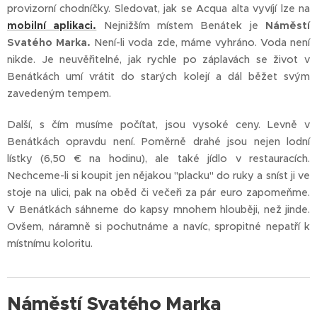
provizorní chodníčky. Sledovat, jak se Acqua alta vyvíjí lze na
mobilní aplikaci.
Nejnižším místem Benátek je
Náměstí
Svatého Marka.
Není-li voda zde, máme vyhráno. Voda není
nikde. Je neuvěřitelné, jak rychle po záplavách se život v
Benátkách umí vrátit do starých kolejí a dál běžet svým
zavedeným tempem.
Další, s čím musíme počítat, jsou vysoké ceny. Levně v
Benátkách opravdu není. Poměrně drahé jsou nejen lodní
lístky (6,50 € na hodinu), ale také jídlo v restauracích.
Nechceme-li si koupit jen nějakou "placku" do ruky a sníst ji ve
stoje na ulici, pak na oběd či večeři za pár euro zapomeňme.
V Benátkách sáhneme do kapsy mnohem hlouběji, než jinde.
Ovšem, náramně si pochutnáme a navíc, spropitné nepatří k
místnímu koloritu.
Náměstí Svatého Marka