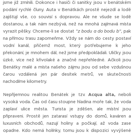
jsme již zmínili. Dokonce i hasiči či sanitky jsou v benátském
podání rychlé čluny. Auta v Benátkách prostě nejezdí a lodě
zajišťují vše, co souvisí s dopravou. Ale ne všude se lodě
dostanou, a tak nám nezbývá, než na mnohá zajímavá místa
vyrazit pěšky. Chceme-li se dostat
"z bodu a do bodu b",
pak
na přímou trasu zapomeňme. Vždy se nám do cesty postaví
vodní kanál, přičemž most, který potřebujeme k jeho
překonání, je mnohem dál, než jsme předpokládali. Uličky jsou
úzké, více než křivolaké a značně nepřehledné. Ačkoli jsou
Benátky malé a místa našeho zájmu jsou od sebe vzdušnou
čarou vzdálená jen pár desítek metrů, ve skutečnosti
nachodíme kilometry.
Nepříjemnou realitou Benátek je tzv.
Acqua alta,
neboli
vysoká voda. Čas od času stoupne hladina moře tak, že voda
zaplaví ulice města. Turista je zděšen, ale místní jsou
připraveni. Prostě jen zatarasí vstupy do domů, kaváren a
luxusních obchodů, nazují holiny a počkají, až voda zase
opadne. Kdo nemá holínky, tomu jsou k dispozici vyvýšené