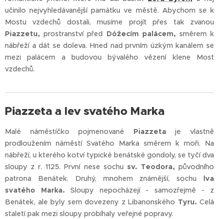
učinilo nejvyhledávanější památku ve městě. Abychom se k
Mostu vzdechů dostali, musíme projít přes tak zvanou
Piazzetu,
prostranství před
Dóžecím palácem,
směrem k
nábřeží a dát se doleva. Hned nad prvním úzkým kanálem se
mezi palácem a budovou bývalého vězení klene Most
vzdechů.
Piazzeta a lev svatého Marka
Malé náměstíčko pojmenované
Piazzeta
je vlastně
prodloužením náměstí Svatého Marka směrem k moři. Na
nábřeží, u kterého kotví typické benátské gondoly, se tyčí dva
sloupy z r. 1125. První nese sochu
sv. Teodora,
původního
patrona Benátek. Druhý, mnohem známější, sochu
lva
svatého Marka.
Sloupy nepocházejí - samozřejmě - z
Benátek, ale byly sem dovezeny z Libanonského
Tyru.
Celá
staletí pak mezi sloupy probíhaly veřejné popravy.