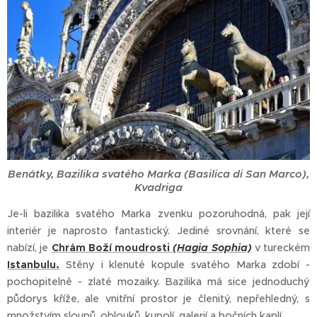
Benátky, Bazilika svatého Marka (Basilica di San Marco),
Kvadriga
Je-li bazilika svatého Marka zvenku pozoruhodná, pak její
interiér je naprosto fantastický. Jediné srovnání, které se
nabízí, je
Chrám Boží moudrosti
(Hagia Sophia)
v tureckém
Istanbulu.
Stěny i klenuté kopule svatého Marka zdobí -
pochopitelně - zlaté mozaiky. Bazilika má sice jednoduchý
půdorys kříže, ale vnitřní prostor je členitý, nepřehledný, s
množstvím sloupů, oblouků, kupolí, galerií a bočních kaplí.