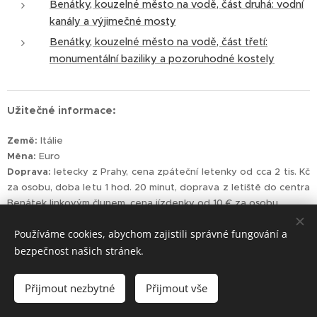
Benátky, kouzelné město na vodě, část druhá: vodní
kanály a výjimečné mosty
Benátky, kouzelné město na vodě, část třetí:
monumentální baziliky a pozoruhodné kostely
Užitečné informace:
Země:
Itálie
Měna:
Euro
Doprava:
letecky z Prahy, cena zpáteční letenky od cca 2 tis. Kč
za osobu, doba letu 1 hod. 20 minut, doprava z letiště do centra
Benátek linkovým člunem, cena jízdenky od 10 € za osobu
Doprava v Benátkách:
vaporetta, prodej lístků u každé
Používáme cookies, abychom zajistili správné fungování a
zastávky, cena 60 minutového lístku 6,50 € za osobu, v
zakoupeném časovém intervalu lze použít opakovaně; cena
bezpečnost našich stránek.
lístků na ostatní ostrovy Benátské laguny od 18 € (prodávají se
12 až 72 hodinové lístky)
Přijmout nezbytné
Přijmout vše
Ubytování:
nemáte-li zájem navštěvovat také další ostrovy
Benátek, doporučuji ubytování ve čtvrti
San Marco