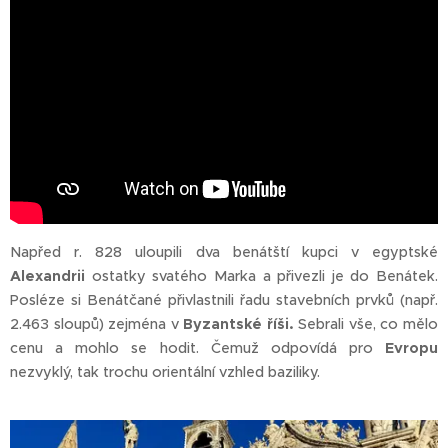
Napřed r. 828 uloupili dva benátští kupci v egyptské
Alexandrii
ostatky svatého Marka a přivezli je do Benátek.
Posléze si Benátčané přivlastnili řadu stavebních prvků (např.
2.463 sloupů) zejména v
Byzantské říši.
Sebrali vše, co mělo
cenu a mohlo se hodit. Čemuž odpovídá pro
Evropu
nezvyklý, tak trochu orientální vzhled baziliky.