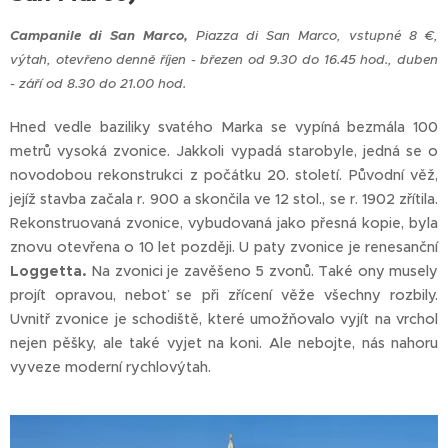
Campanile di San Marco,
Piazza di San Marco, vstupné 8 €,
výtah, otevřeno denně říjen - březen od 9.30 do 16.45 hod., duben
- září od 8.30 do 21.00 hod.
Hned vedle baziliky svatého Marka se vypíná bezmála 100
metrů vysoká zvonice. Jakkoli vypadá starobyle, jedná se o
novodobou rekonstrukci z počátku 20. století. Původní věž,
jejíž stavba začala r. 900 a skončila ve 12 stol., se r. 1902 zřítila.
Rekonstruovaná zvonice, vybudovaná jako přesná kopie, byla
znovu otevřena o 10 let později. U paty zvonice je renesanční
Loggetta.
Na zvonici je zavěšeno 5 zvonů. Také ony musely
projít opravou, neboť se při zřícení věže všechny rozbily.
Uvnitř zvonice je schodiště, které umožňovalo vyjít na vrchol
nejen pěšky, ale také vyjet na koni. Ale nebojte, nás nahoru
vyveze moderní rychlovýtah.