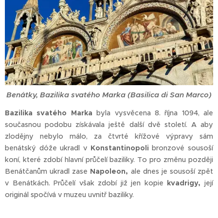
Benátky, Bazilika svatého Marka (Basilica di San Marco)
Bazilika svatého Marka
byla vysvěcena 8. října 1094, ale
současnou podobu získávala ještě další dvě století. A aby
zlodějny nebylo málo, za čtvrté křížové výpravy sám
benátský dóže ukradl v
Konstantinopoli
bronzové sousoší
koní, které zdobí hlavní průčelí baziliky. To pro změnu později
Benátčanům ukradl zase
Napoleon,
ale dnes je sousoší zpět
v Benátkách. Průčelí však zdobí již jen kopie
kvadrigy,
její
originál spočívá v muzeu uvnitř baziliky.