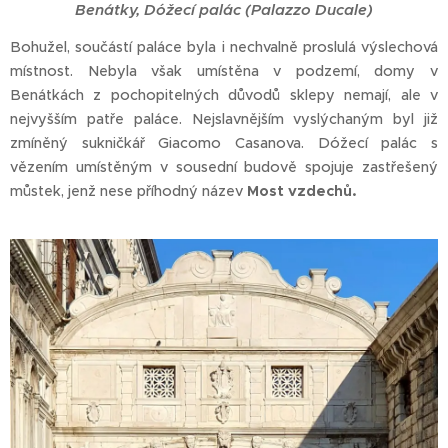
Benátky, Dóžecí palác (Palazzo Ducale)
Bohužel, součástí paláce byla i nechvalně proslulá výslechová
místnost. Nebyla však umístěna v podzemí, domy v
Benátkách z pochopitelných důvodů sklepy nemají, ale v
nejvyšším patře paláce. Nejslavnějším vyslýchaným byl již
zmíněný sukničkář Giacomo Casanova. Dóžecí palác s
vězením umístěným v sousední budově spojuje zastřešený
můstek, jenž nese příhodný název
Most vzdechů.