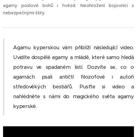
agamy poslové bohů i hvězd. Neohrožení bojovníci s
nebezpečnými štíry.
Agamu kyperskou vám přiblíží následující video.
Uvidíte dospělé agamy a mládě, které samo hledá
potravu ve spadaném listí. Dozvíte se, co o
agamách psali antičtí filozofové i autoři
středověkých bestiářů. Pusťte si video a
nahlédněte s námi do magického světa agamy
kyperské.