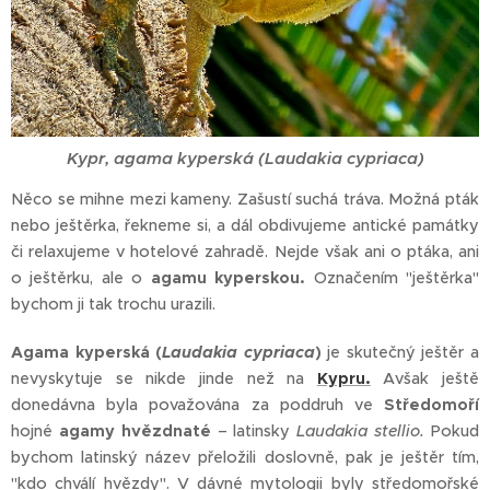
Kypr, agama kyperská (Laudakia cypriaca)
Něco se mihne mezi kameny. Zašustí suchá tráva. Možná pták
nebo ještěrka, řekneme si, a dál obdivujeme antické památky
či relaxujeme v hotelové zahradě. Nejde však ani o ptáka, ani
o ještěrku, ale o
agamu kyperskou.
Označením "ještěrka"
bychom ji tak trochu urazili.
Agama kyperská (
Laudakia cypriaca
)
je skutečný ještěr a
nevyskytuje se nikde jinde než na
Kypru.
Avšak ještě
donedávna byla považována za poddruh ve
Středomoří
hojné
agamy hvězdnaté
– latinsky
Laudakia stellio.
Pokud
bychom latinský název přeložili doslovně, pak je ještěr tím,
"kdo chválí hvězdy". V dávné mytologii byly středomořské