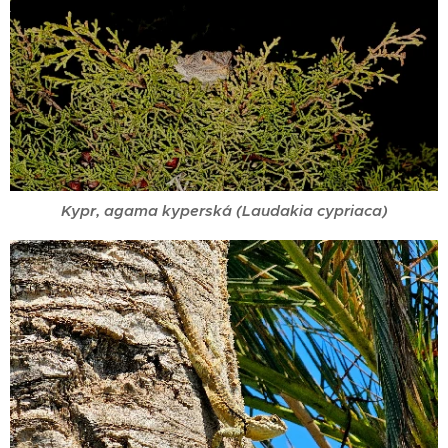
Kypr, agama kyperská (Laudakia cypriaca)