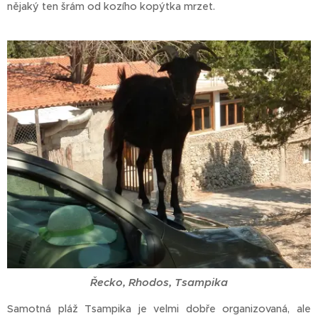
nějaký ten šrám od kozího kopýtka mrzet.
Řecko, Rhodos, Tsampika
Samotná pláž Tsampika je velmi dobře organizovaná, ale