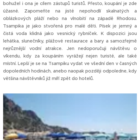
bohužel i ona je cílem zástupů turistů. Přesto, koupání je zde
úžasné. Zapomeňte na jisté nepohodlí skalnatých a
oblázkových pláží nebo na vlnobití na západě Rhodosu.
Tsampika je jako stvořená pro malé děti. Písek je jemný a
čistá voda klidná jako vesnický rybníček. K dispozici jsou
lehátka, slunečníky, plážové restaurace a bary a samozřejmě
nejrůznější vodní atrakce. Jen nedoporučuji návštěvu o
víkendu, kdy za koupáním vyrážejí nejen turisté, ale také
místní. Lepší je se na Tsampiku vydat ve všední den v časných
dopoledních hodinách, anebo naopak později odpoledne, kdy
většina návštěvníků již míří zpět do hotelů.