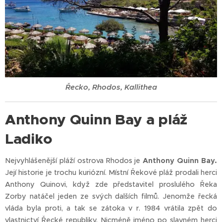
Řecko, Rhodos, Kallithea
Anthony Quinn Bay a pláž
Ladiko
Nejvyhlášenější pláží ostrova Rhodos je
Anthony Quinn Bay.
Její historie je trochu kuriózní. Místní Řekové pláž prodali herci
Anthony Quinovi, když zde představitel proslulého Řeka
Zorby natáčel jeden ze svých dalších filmů. Jenomže řecká
vláda byla proti, a tak se zátoka v r. 1984 vrátila zpět do
vlastnictví Řecké republiky. Nicméně jméno po slavném herci