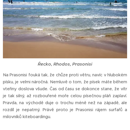
Řecko, Rhodos, Prasonisi
Na Prasonisi fouká tak, že chůze proti větru, navíc v hlubokém
písku, je velmi náročná. Nemluvě o tom, že písek máte během
vteřiny doslova všude. Čas od času se dokonce stane, že vítr
je tak silný, až rozbouřené moře celou písečnou pláň zaplaví.
Pravda, na východě duje o trochu méně než na západě, ale
rozdíl je nepatrný. Právě proto je Prasonisi rájem surfařů a
milovníků kiteboardingu.