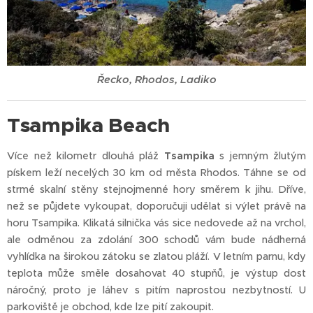
Řecko, Rhodos, Ladiko
Tsampika Beach
Více než kilometr dlouhá pláž
Tsampika
s jemným žlutým
pískem leží necelých 30 km od města Rhodos. Táhne se od
strmé skalní stěny stejnojmenné hory směrem k jihu. Dříve,
než se půjdete vykoupat, doporučuji udělat si výlet právě na
horu Tsampika. Klikatá silnička vás sice nedovede až na vrchol,
ale odměnou za zdolání 300 schodů vám bude nádherná
vyhlídka na širokou zátoku se zlatou pláží. V letním parnu, kdy
teplota může směle dosahovat 40 stupňů, je výstup dost
náročný, proto je láhev s pitím naprostou nezbytností. U
parkoviště je obchod, kde lze pití zakoupit.