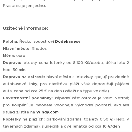
Prasonisi je jen jedno.
Užitečné informace:
Poloha:
Řecko, souostroví
Dodekanesy
Hlavní město:
Rhodos
Měna:
euro
Doprava:
letecky, cena letenky od 8.100 Kč/osoba, délka letu 2
hod. 50 min.
Doprava na ostrově:
hlavní město s letovisky spojují pravidelné
autobusové linky, pro návštěvu pláží však doporučuji půjčení
auta, cena od cca 25 € na den (záleží na typu vozidla)
Povětrnostní podmínky:
západní část ostrova je velmi větrná;
pro koupání je mnohem vhodnější východní pobřeží, aktuální
situaci zjistíte na
Windy.com
Poplatky na plážích:
parkování zdarma, toalety 0,50 € (resp. v
tavernách zdarma), slunečník a dvě lehátka od cca 10 €/den