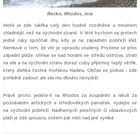
Řecko, Rhodos, Ixia
Moře je zde takřka celý den hodně rozvlněné a mnohem
chladnější, než na východní straně. V létě bychom na prstech
jedné ruky spočítali dny, kdy je na západním pobřeží klid.
Nemluvě o tom, že vítr je opravdu studený. Prožene se přes
západní pláže, ohřeje se nad horami ve středu ostrova, ztratí
na síle a na východní stranu dorazí coby příjemný teplý větřík,
který zlehka čechrá mořskou hladinu. Občas se pokusí i zde
pořádně zadout, ale síla mu dlouho nevydrží.
Právě proto, jedete-li na Rhodos za koupáním a nikoli za
poznáváním antických a středověkých památek, vydejte se
na východní pobřeží. Nádherných písečných či oblázkových
pláží je zde spousta, ovšem pár míst nad jiné vyniká.