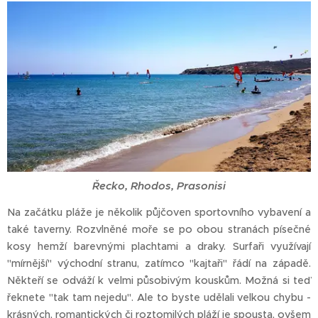
Řecko, Rhodos, Prasonisi
Na začátku pláže je několik půjčoven sportovního vybavení a
také taverny. Rozvlněné moře se po obou stranách písečné
kosy hemží barevnými plachtami a draky. Surfaři využívají
"mírnější" východní stranu, zatímco "kajtaři" řádí na západě.
Někteří se odváží k velmi působivým kouskům. Možná si teď
řeknete "tak tam nejedu". Ale to byste udělali velkou chybu -
krásných, romantických či roztomilých pláží je spousta, ovšem