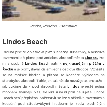
Řecko, Rhodos, Tsampika
Lindos Beach
Dlouhá písčitě oblázková pláž s lehátky, slunečníky, a několika
tavernami leží přímo pod antickou akropolí města
Lindos.
Pro
mne osobně
Lindos Beach
patří k
nejkrásnějším plážím v
Řecku
a je pomyslným číslem jedna ostrova Rhodos. Vznášíte
se na mořské hladině a přitom se kocháte výhledem na
starobylou akropoli. Tohle jen tak někde nezažijete, protože -
jak uvidíme dál - pod akropolí města
Lindos
je ještě jedna,
mnohem známější pláž, ale klid si na ní příliš neužijete. Lindos
Beach není přeplněná, občerstvit se lze v několika tavernách a
koupání pod středověkými hradbami je zcela ojedinělým