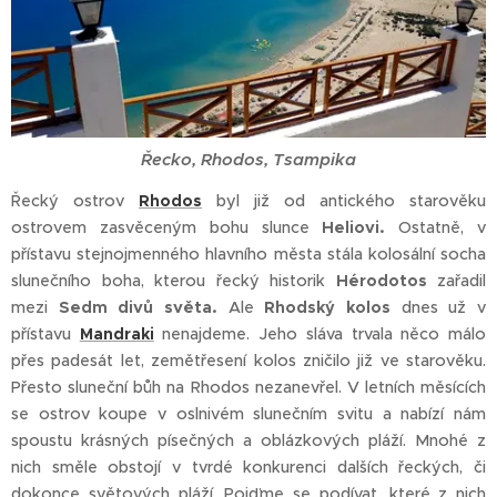
Řecko, Rhodos, Tsampika
Řecký ostrov
Rhodos
byl již od antického starověku
ostrovem zasvěceným bohu slunce
Heliovi.
Ostatně, v
přístavu stejnojmenného hlavního města stála kolosální socha
slunečního boha, kterou řecký historik
Hérodotos
zařadil
mezi
Sedm divů světa.
Ale
Rhodský kolos
dnes už v
přístavu
Mandraki
nenajdeme. Jeho sláva trvala něco málo
přes padesát let, zemětřesení kolos zničilo již ve starověku.
Přesto sluneční bůh na Rhodos nezanevřel. V letních měsících
se ostrov koupe v oslnivém slunečním svitu a nabízí nám
spoustu krásných písečných a oblázkových pláží. Mnohé z
nich směle obstojí v tvrdé konkurenci dalších řeckých, či
dokonce světových pláží. Pojďme se podívat, které z nich