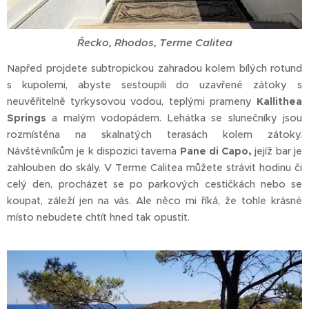
Řecko, Rhodos, Terme Calitea
Napřed projdete subtropickou zahradou kolem bílých rotund
s kupolemi, abyste sestoupili do uzavřené zátoky s
neuvěřitelně tyrkysovou vodou, teplými prameny
Kallithea
Springs
a malým vodopádem. Lehátka se slunečníky jsou
rozmístěna na skalnatých terasách kolem zátoky.
Návštěvníkům je k dispozici taverna
Pane di Capo,
jejíž bar je
zahlouben do skály. V Terme Calitea můžete strávit hodinu či
celý den, procházet se po parkových cestičkách nebo se
koupat, záleží jen na vás. Ale něco mi říká, že tohle krásné
místo nebudete chtít hned tak opustit.