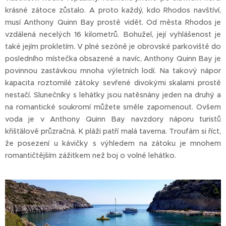
krásné zátoce zůstalo. A proto každý, kdo Rhodos navštíví,
musí Anthony Quinn Bay prostě vidět. Od města Rhodos je
vzdálená necelých 16 kilometrů. Bohužel, její vyhlášenost je
také jejím prokletím. V plné sezóně je obrovské parkoviště do
posledního místečka obsazené a navíc, Anthony Quinn Bay je
povinnou zastávkou mnoha výletních lodí. Na takový nápor
kapacita roztomilé zátoky sevřené divokými skalami prostě
nestačí. Slunečníky s lehátky jsou natěsnány jeden na druhý a
na romantické soukromí můžete směle zapomenout. Ovšem
voda je v Anthony Quinn Bay navzdory náporu turistů
křišťálově průzračná. K pláži patří malá taverna. Troufám si říct,
že posezení u kávičky s výhledem na zátoku je mnohem
romantičtějším zážitkem než boj o volné lehátko.