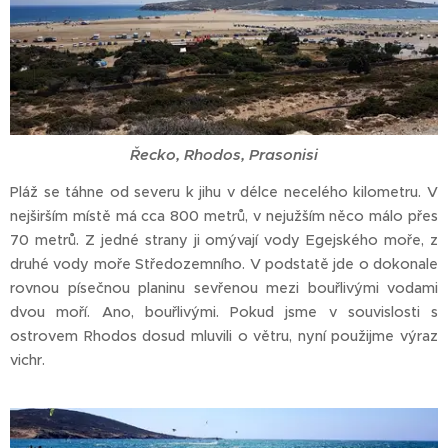
Řecko, Rhodos, Prasonisi
Pláž se táhne od severu k jihu v délce necelého kilometru. V
nejširším místě má cca 800 metrů, v nejužším něco málo přes
70 metrů. Z jedné strany ji omývají vody Egejského moře, z
druhé vody moře Středozemního. V podstatě jde o dokonale
rovnou písečnou planinu sevřenou mezi bouřlivými vodami
dvou moří. Ano, bouřlivými. Pokud jsme v souvislosti s
ostrovem Rhodos dosud mluvili o větru, nyní použijme výraz
vichr.