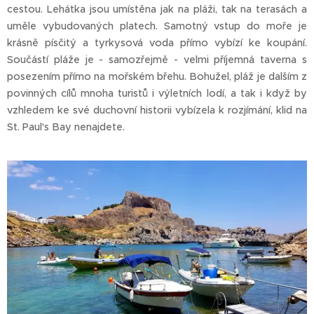
cestou. Lehátka jsou umístěna jak na pláži, tak na terasách a
uměle vybudovaných platech. Samotný vstup do moře je
krásně písčitý a tyrkysová voda přímo vybízí ke koupání.
Součástí pláže je - samozřejmě - velmi příjemná taverna s
posezením přímo na mořském břehu. Bohužel, pláž je dalším z
povinných cílů mnoha turistů i výletních lodí, a tak i když by
vzhledem ke své duchovní historii vybízela k rozjímání, klid na
St. Paul's Bay nenajdete.