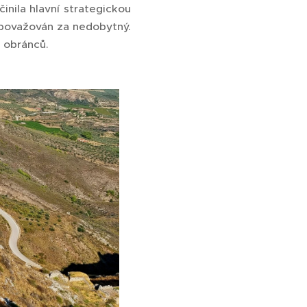
činila hlavní strategickou
 považován za nedobytný.
h obránců.