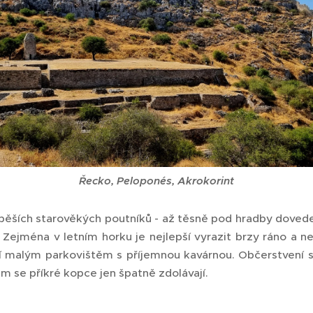
Řecko, Peloponés, Akrokorint
d pěších starověkých poutníků - až těsně pod hradby dovede 
. Zejména v letním horku je nejlepší vyrazit brzy ráno a
čí malým parkovištěm s příjemnou kavárnou. Občerstvení s
 se příkré kopce jen špatně zdolávají.