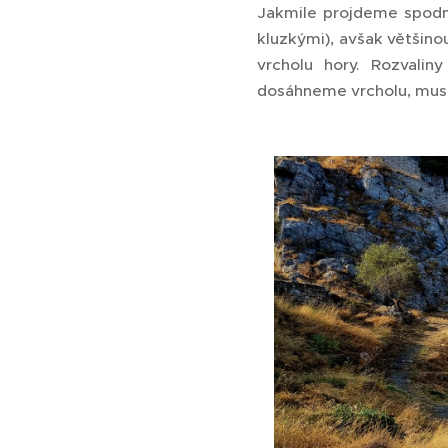
Jakmile projdeme spodní
kluzkými), avšak většin
vrcholu hory. Rozvalin
dosáhneme vrcholu, musí