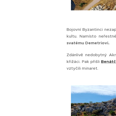
Bojovní Byzantinci neza
kultu. Namísto neřestn
svatému Demetriovi.
Zdánlivě nedobytný Akr
křižáci. Pak přišli
Benát
vztyčili minaret.