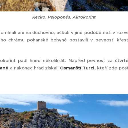
Řecko, Peloponés, Akrokorint
pomínali ani na duchovno, ačkoli v jiné podobě než v rozv
ého chrámu pohanské bohyně postavili v pevnosti křes
okorint padl hned několikrát. Napřed pevnost za čtvrté
čané
a nakonec hrad získali
Osmanští Turci,
kteří zde post