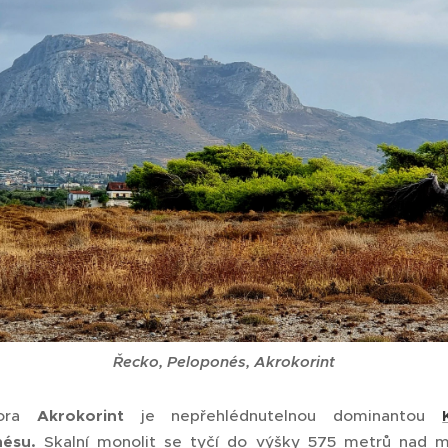
Řecko, Peloponés, Akrokorint
hora
Akrokorint
je nepřehlédnutelnou dominantou
ésu.
Skalní monolit se tyčí do výšky 575 metrů nad m