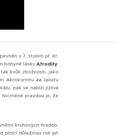
evněn v 7. století př. Kr.
ám bohyně lásky
Afrodity
.
ak kvůli zbožnosti, jako
ům Akrokorintu za úplatu
álu, pak se nabízí jízlivá
t. Nicméně pravdou je, že
ovněmi kruhových hradeb.
plnící důležitou roli při