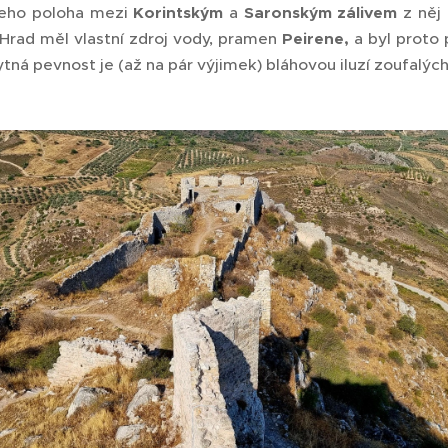
eho poloha mezi
Korintským
a
Saronským zálivem
z něj 
Hrad měl vlastní zdroj vody, pramen
Peirene,
a byl proto
tná pevnost je (až na pár výjimek) bláhovou iluzí zoufalýc