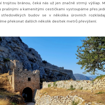
 trojitou bránou, čeká nás už jen značně strmý výšlap. M
ou prašnými a kamenitými cestičkami vystoupáme přes jedn
y středověkých budov se v několika úrovních rozklád
me překonat dalších několik desítek metrů převýšení.