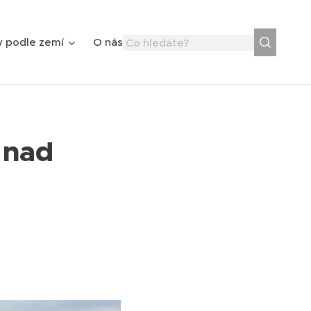
y podle zemí
O nás
 nad