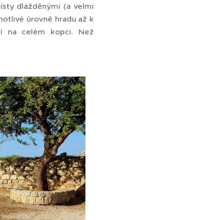
ísty dlážděnými (a velmi
otlivé úrovně hradu až k
ají na celém kopci. Než