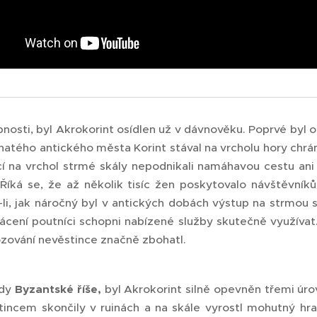
osti, byl Akrokorint osídlen už v dávnověku. Poprvé byl op
ohatého antického města Korint stával na vrcholu hory chr
í na vrchol strmé skály nepodnikali namáhavou cestu ani t
Říká se, že až několik tisíc žen poskytovalo návštěvník
li, jak náročný byl v antických dobách výstup na strmou sk
mácení poutníci schopni nabízené služby skutečně využíva
ozování nevěstince značně zbohatl.
ády
Byzantské říše,
byl Akrokorint silně opevněn třemi úr
incem skončily v ruinách a na skále vyrostl mohutný hrad 