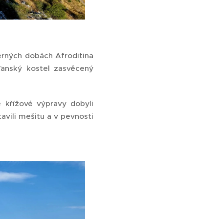
erných dobách Afroditina
ťanský kostel zasvěcený
 křížové výpravy dobyli
avili mešitu a v pevnosti