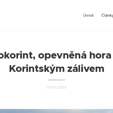
Úvod
Článk
okorint, opevněná hora
Korintským zálivem
04.10.2023