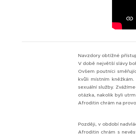
Navzdory obtížné přístupn
V době největší slávy b
Ovšem poutníci směřujíc
kvůli místním kněžkám. 
sexuální služby. Zvážíme-
otázka, nakolik byli utr
Afroditin chrám na prov
Později, v období nadvl
Afroditin chrám s nevěst