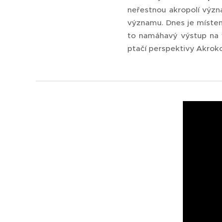
neřestnou akropolí vý
významu. Dnes je místem 
to namáhavý výstup na 
ptačí perspektivy Akroko