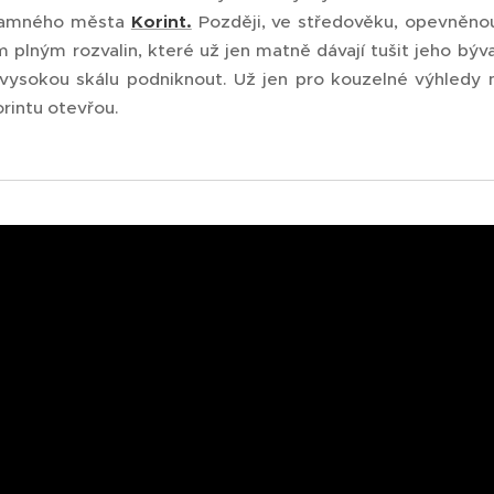
znamného města
Korint.
Později, ve středověku, opevněnou
plným rozvalin, které už jen matně dávají tušit jeho býval
vysokou skálu podniknout. Už jen pro kouzelné výhledy 
rintu otevřou.