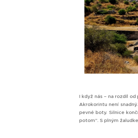
I když nás – na rozdíl o
Akrokorintu není snadný
pevné boty. Silnice kon
potom". S plným žaludkem