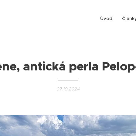
Úvod
Článk
ne, antická perla Pelo
07.10.2024