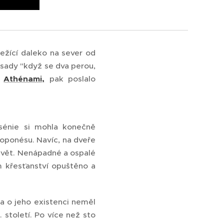
ežící daleko na sever od
sady "když se dva perou,
a
Athénami,
pak poslalo
sénie si mohla konečně
loponésu. Navíc, na dveře
květ. Nenápadné a ospalé
m křesťanství opuštěno a
ta o jeho existenci neměl
století. Po více než sto