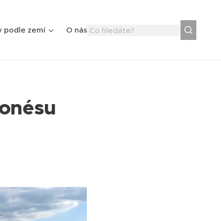
y podle zemí
O nás
ponésu