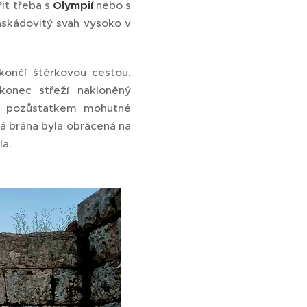
it třeba s
Olympií
nebo s
skádovitý svah vysoko v
končí štěrkovou cestou.
konec střeží nakloněný
ým pozůstatkem mohutné
há brána byla obrácená na
la.