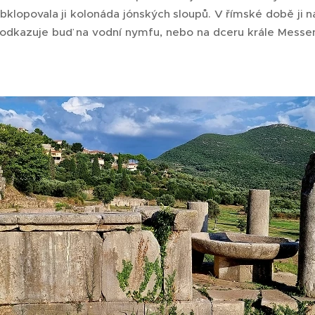
bklopovala ji kolonáda jónských sloupů. V římské době ji na
dkazuje buď na vodní nymfu, nebo na dceru krále Messe