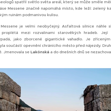
heologů spatřil světlo světa areál, který se může směle měř
áse Messene značně napomáhá místo, kde leží: zelený ka
ickým ruinám podmanivou kulisu.
Messene je velmi neobyčejný. Asfaltová silnice náhle s
 proplétá mezi rozvalinami starověkých hradeb. Její 
padá, jako zborcené gigantické vahadlo. Je zřícen
yla součástí opevnění chránícího město před nájezdy. Dru
ě. Jmenovala se
Lakónská
a do dnešních dnů se nezachova