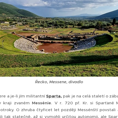
Řecko, Messene, divadlo
e a je-li jím militantní
Sparta,
pak je na celá staletí o zá
 kraji zvaném
Messénie
. V r. 720 př. Kr. si Sparťané 
 otroky. O zhruba čtyřicet let později Messénští povstali 
li tak statečně, až si vymohli určitou autonomii, ale Spa