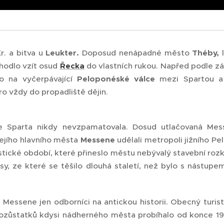
Kr. a bitva u
Leukter.
Doposud nenápadné město
Théby,
l
zhodlo vzít osud
Řecka
do vlastních rukou. Napřed podle zá
lo na vyčerpávající
Peloponéské válce
mezi Spartou 
ro vždy do propadliště dějin.
e Sparta nikdy nevzpamatovala. Dosud utlačovaná Mes
ejího hlavního města
Messene
udělali metropoli jižního Pe
stické období, které přineslo městu nebývalý stavební roz
sy, ze které se těšilo dlouhá staletí, než bylo s nástupe
i Messene jen odborníci na antickou historii. Obecný turis
pozůstatků kdysi nádherného města probíhalo od konce 19. 