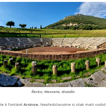
Řecko, Messene, divadlo
le k fontáně
Arsinoe.
Nepředstavujme si však malý vodot