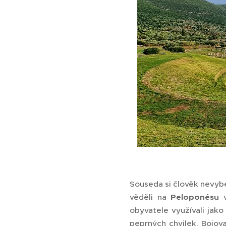
Souseda si člověk nevyber
věděli na
Peloponésu
v
obyvatele využívali jako
peprných chvilek. Bojova