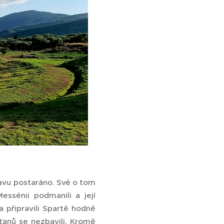
bavu postaráno. Své o tom
Messénii podmanili a její
a připravili Spartě hodně
rťanů se nezbavili. Kromě