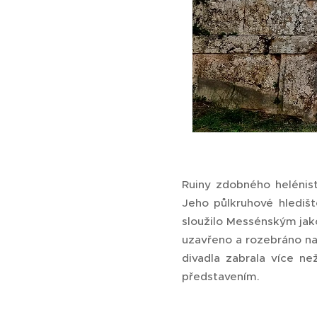
Ruiny zdobného helénist
Jeho půlkruhové hledišt
sloužilo Messénským jako 
uzavřeno a rozebráno na
divadla zabrala více ne
představením.