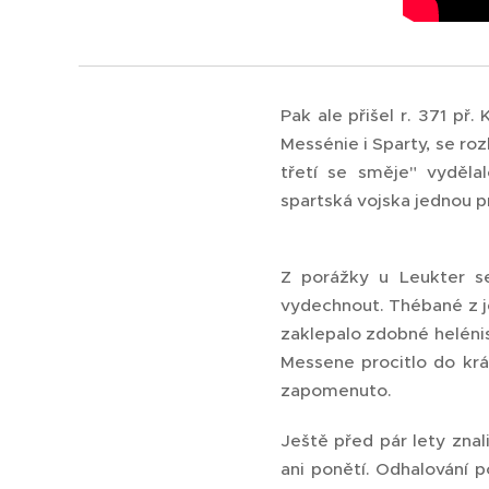
Pak ale přišel r. 371 př. 
Messénie i Sparty, se ro
třetí se směje" vyděla
spartská vojska jednou p
Z porážky u Leukter s
vydechnout. Thébané z j
zaklepalo zdobné heléni
Messene procitlo do krá
zapomenuto.
Ještě před pár lety znal
ani ponětí. Odhalování 