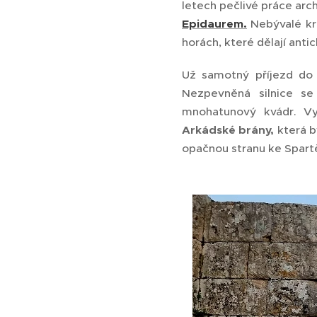
letech pečlivé práce arc
Epidaurem.
Nebývalé kr
horách, které dělají ant
Už samotný příjezd do 
Nezpevněná silnice se
mnohatunový kvádr. Vy
Arkádské brány,
která b
opačnou stranu ke Spart