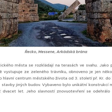
Řecko, Messene, Arkádská brána
ického města se rozkládají na terasách ve svahu. Jako p
ě vystupuje ze zeleného trávníku, obnoveno je jen někol
hlavní centrum městského života od 3. století př. Kr. do 3
 stavby jiných budov. Vybaveno bylo unikátní konstrukcí m
ž dvacet let. Jeho slavností znovuotevření se odehrálo