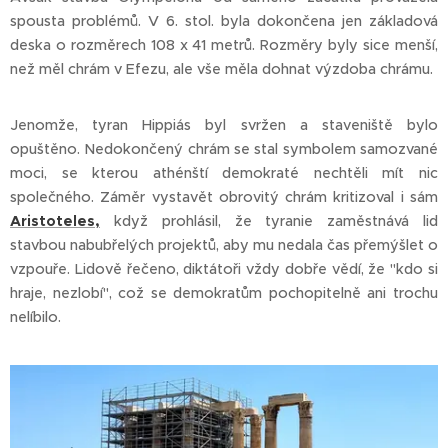
spousta problémů. V 6. stol. byla dokončena jen základová
deska o rozměrech 108 x 41 metrů. Rozměry byly sice menší,
než měl chrám v Efezu, ale vše měla dohnat výzdoba chrámu.
Jenomže, tyran Hippiás byl svržen a staveniště bylo
opuštěno. Nedokončený chrám se stal symbolem samozvané
moci, se kterou athénští demokraté nechtěli mít nic
společného. Záměr vystavět obrovitý chrám kritizoval i sám
Aristoteles,
když prohlásil, že tyranie zaměstnává lid
stavbou nabubřelých projektů, aby mu nedala čas přemýšlet o
vzpouře. Lidově řečeno, diktátoři vždy dobře vědí, že "kdo si
hraje, nezlobí", což se demokratům pochopitelně ani trochu
nelíbilo.