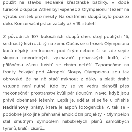
použit na stavbu nedaleké křesťanské baziliky. V době
turecké okupace Athén byl vápenec z Olympeionu "těžen" na
výrobu omítek pro mešity. Na odstřelení sloupů bylo použito
dělo. Konzervační práce začaly až v 19. století.
Z původních 107 kolosálních sloupů dnes stojí pouhých 15,
šestnáctý leží rozbitý na zemi. Občas se u trosek Olympeionu
koná nějaký ten koncert pod širým nebem či se zde sejde
skupina novodobých vyznavačů pohanských kultů, ale
přílišnému zájmu turistů se chrám netěší. Zapomeňme na
fronty čekající pod Akropolí. Sloupy Olympeionu jsou tak
obrovské, že na ně stačí mrknout z dálky a platit drahé
vstupné není nutné. Kdo by se ve vedru plahočil přes
"nekonečné" prostranství kvůli pár sloupům. Navíc, když jsou
právě obehnané lešením. Lepší je, udělat si selfie u přilehlé
Hadriánovy brány,
která je aspoň fotogenická. A tak se -
podobně jako jiné přehnaně ambiciózní projekty - Olympeion
stal smutným symbolem nabubřelých plánů samolibých
tyranů, králů i císařů...