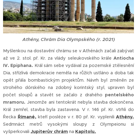
Athény, Chrám Dia Olympského (r. 2021)
Myšlenkou na dostavění chrámu se v Athénách začali zabývat
až ve 2. stol. př. Kr. za vlády seleukovského krále
Antiocha
IV. Epiphana.
Král sám sebe vydával za pozemské ztělesnění
Dia, střízlivá demokracie neměla na růžích ustláno a doba tak
opět přála bombastickým projektům. Návrh byl změněn ze
strohého dórského na zdobný korintský styl, upraven byl
počet sloupů a stavět se začalo z drahého
pentelského
mramoru.
Jenomže ani tentokrát nebyla stavba dokončena.
Král zemřel, stavba byla zastavena. V r. 146 př. Kr. vtrhli do
Řecka
Římané,
kteří posléze v r. 80 př. Kr. vyplenili
Athény.
Sedmnáct metrů vysokými sloupy z Olympeionu si
vyšperkovali
Jupiterův chrám
na
Kapitolu.