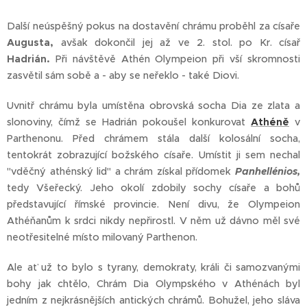
Další neúspěšný pokus na dostavění chrámu proběhl za císaře
Augusta,
avšak dokončil jej až ve 2. stol. po Kr. císař
Hadrián.
Při návštěvě Athén Olympeion při vší skromnosti
zasvětil sám sobě a - aby se neřeklo - také Diovi.
Uvnitř chrámu byla umístěna obrovská socha Dia ze zlata a
slonoviny, čímž se Hadrián pokoušel konkurovat
Athéně
v
Parthenonu. Před chrámem stála další kolosální socha,
tentokrát zobrazující božského císaře. Umístit ji sem nechal
"vděčný athénský lid" a chrám získal přídomek
Panhellénios,
tedy Všeřecký. Jeho okolí zdobily sochy císaře a bohů
představující římské provincie. Není divu, že Olympeion
Athéňanům k srdci nikdy nepřirostl. V něm už dávno měl své
neotřesitelné místo milovaný Parthenon.
Ale ať už to bylo s tyrany, demokraty, králi či samozvanými
bohy jak chtělo, Chrám Dia Olympského v Athénách byl
jedním z nejkrásnějších antických chrámů. Bohužel, jeho sláva