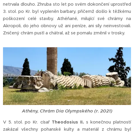
netrvala dlouho. Zhruba sto let po svém dokončení uprostřed
3. stol. po Kr. byl vypleněn barbary, přičemž došlo k těžkému
poškození celé stavby. Athéňané, milující své chrámy na
Akropoli, do jeho obnovy už ani peníze, ani síly neinvestovali.
Zničený chrám pustl a chátral, až se pomalu změnil v trosky.
Athény, Chrám Dia Olympského (r. 2021)
V 5. stol. po Kr. císař
Theodosius II.
s konečnou platností
zakázal všechny pohanské kulty a materiál z chrámu byl