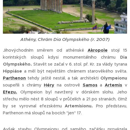
Athény, Chrám Dia Olympského (r. 2007)
Jihovýchodním směrem od athénské
Akropole
stojí 15
korintských sloupů kdysi monumentálního chrámu
Dia
Olympského.
Stavět se začal v 6. stol. př. Kr. za vlády tyrana
Hippiáse
a měl být největším chrámem starověkého světa.
Parthenon
tehdy ještě nestál, a tak architekti
Olympeionu
soupeřili s chrámy
Héry
na ostrově
Samos
a
Artemis
v
Efezu.
Olympeion byl navržený v dórském slohu. Jeho
střechu mělo nést 8 sloupů v průčelích a 21 po stranách, čímž
by se vyrovnal efezskému
Artemísionu.
Pro představu,
Parthenon má sloupů na bocích "jen" 17.
Avšak stavbu Olympeionu od samého začátku provázela