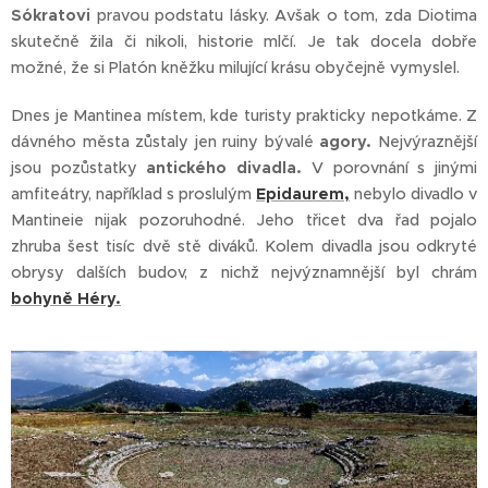
Sókratovi
pravou podstatu lásky. Avšak o tom, zda Diotima
skutečně žila či nikoli, historie mlčí. Je tak docela dobře
možné, že si Platón kněžku milující krásu obyčejně vymyslel.
Dnes je Mantinea místem, kde turisty prakticky nepotkáme. Z
dávného města zůstaly jen ruiny bývalé
agory.
Nejvýraznější
jsou pozůstatky
antického divadla.
V porovnání s jinými
amfiteátry, například s proslulým
Epidaurem,
nebylo divadlo v
Mantineie nijak pozoruhodné. Jeho třicet dva řad pojalo
zhruba šest tisíc dvě stě diváků. Kolem divadla jsou odkryté
obrysy dalších budov, z nichž nejvýznamnější byl chrám
bohyně Héry.