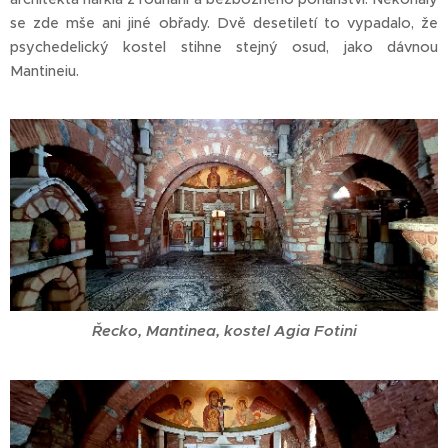
se zde mše ani jiné obřady. Dvě desetiletí to vypadalo, že
psychedelický kostel stihne stejný osud, jako dávnou
Mantineiu.
Řecko, Mantinea, kostel Agia Fotini