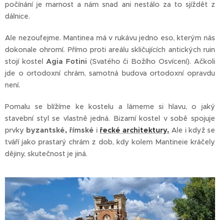
počínání je marnost a nám snad ani nestálo za to sjíždět z
dálnice.
Ale nezoufejme. Mantinea má v rukávu jedno eso, kterým nás
dokonale ohromí. Přímo proti areálu skličujících antických ruin
stojí kostel
Agia Fotini
(Svatého či Božího Osvícení). Ačkoli
jde o ortodoxní chrám, samotná budova ortodoxní opravdu
není.
Pomalu se blížíme ke kostelu a lámeme si hlavu, o jaký
stavební styl se vlastně jedná. Bizarní kostel v sobě spojuje
prvky
byzantské, římské
i
řecké architektury.
Ale i když se
tváří jako prastarý chrám z dob, kdy kolem Mantineie kráčely
dějiny, skutečnost je jiná.