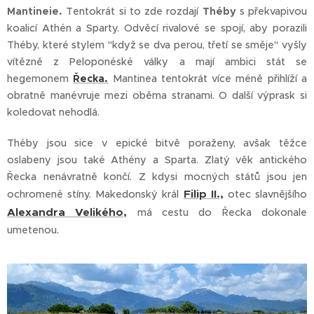
Mantineie.
Tentokrát si to zde rozdají
Théby
s překvapivou
koalicí Athén a Sparty. Odvěcí rivalové se spojí, aby porazili
Théby, které stylem "když se dva perou, třetí se směje" vyšly
vítězně z Peloponéské války a mají ambici stát se
hegemonem
Řecka.
Mantinea tentokrát více méně přihlíží a
obratně manévruje mezi oběma stranami. O další výprask si
koledovat nehodlá.
Théby jsou sice v epické bitvě poraženy, avšak těžce
oslabeny jsou také Athény a Sparta. Zlatý věk antického
Řecka nenávratně končí. Z kdysi mocných států jsou jen
Filip II.,
ochromené stíny. Makedonský král
otec slavnějšího
Alexandra Velikého,
má cestu do Řecka dokonale
umetenou.