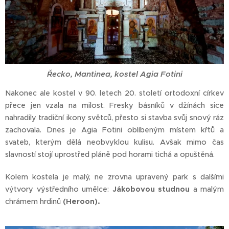
Řecko, Mantinea, kostel Agia Fotini
Nakonec ale kostel v 90. letech 20. století ortodoxní církev
přece jen vzala na milost. Fresky básníků v džínách sice
nahradily tradiční ikony světců, přesto si stavba svůj snový ráz
zachovala. Dnes je Agia Fotini oblíbeným místem křtů a
svateb, kterým dělá neobvyklou kulisu. Avšak mimo čas
slavností stojí uprostřed pláně pod horami tichá a opuštěná.
Kolem kostela je malý, ne zrovna upravený park s dalšími
výtvory výstředního umělce:
Jákobovou studnou
a malým
chrámem hrdinů
(Heroon).