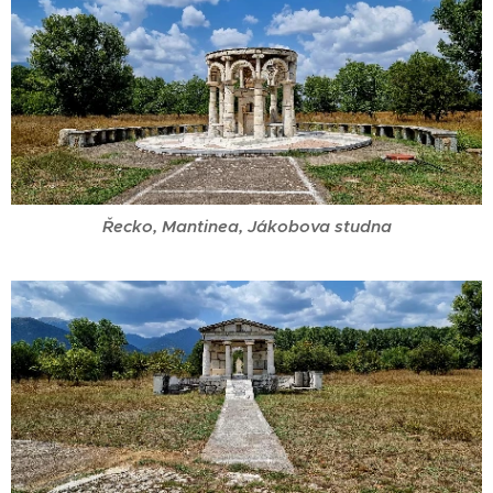
Řecko, Mantinea, Jákobova studna