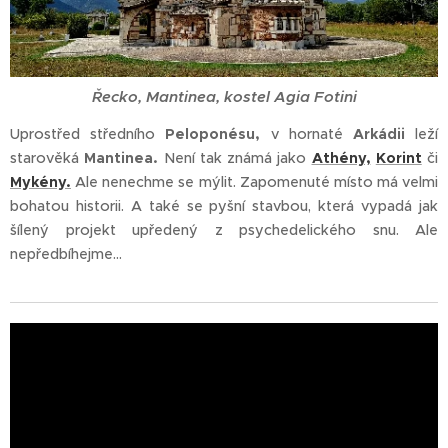
Řecko, Mantinea, kostel Agia Fotini
Uprostřed středního
Peloponésu,
v hornaté
Arkádii
leží
starověká
Mantinea.
Není tak známá jako
Athény,
Korint
či
Mykény.
Ale nenechme se mýlit. Zapomenuté místo má velmi
bohatou historii. A také se pyšní stavbou, která vypadá jak
šílený projekt upředený z psychedelického snu. Ale
nepředbíhejme...