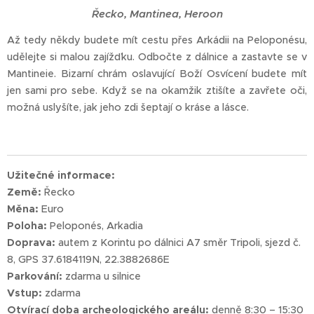
Řecko, Mantinea, Heroon
Až tedy někdy budete mít cestu přes Arkádii na Peloponésu,
udělejte si malou zajížďku. Odbočte z dálnice a zastavte se v
Mantineie. Bizarní chrám oslavující Boží Osvícení budete mít
jen sami pro sebe. Když se na okamžik ztišíte a zavřete oči,
možná uslyšíte, jak jeho zdi šeptají o kráse a lásce.
Užitečné informace:
Země:
Řecko
Měna:
Euro
Poloha:
Peloponés, Arkadia
Doprava:
autem z Korintu po dálnici A7 směr Tripoli, sjezd č.
8, GPS 37.6184119N, 22.3882686E
Parkování:
zdarma u silnice
Vstup:
zdarma
Otvírací doba archeologického areálu:
denně 8:30 – 15:30