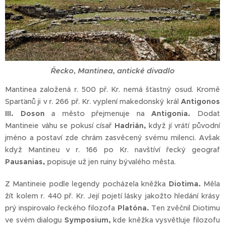
Řecko, Mantinea, antické divadlo
Mantinea založená r. 500 př. Kr. nemá šťastný osud. Kromě
Sparťanů ji v r. 266 př. Kr. vyplení makedonský král
Antigonos
III. Doson
a město přejmenuje na
Antigonia.
Dodat
Mantineie váhu se pokusí císař
Hadrián,
když jí vrátí původní
jméno a postaví zde chrám zasvěcený svému milenci. Avšak
když Mantineu v r. 166 po Kr. navštíví řecký geograf
Pausanias,
popisuje už jen ruiny bývalého města.
Z Mantineie podle legendy pocházela kněžka
Diotima.
Měla
žít kolem r. 440 př. Kr. Její pojetí lásky jakožto hledání krásy
prý inspirovalo řeckého filozofa
Platóna.
Ten zvěčnil Diotimu
ve svém dialogu
Symposium,
kde kněžka vysvětluje filozofu