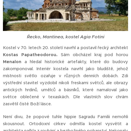
Řecko, Mantinea, kostel Agia Fotini
Kostel v 70. letech 20. století navrhl a postavil řecký architekt
Kostas Papatheodorou.
Sám obcházel kraj pod horou
Menalon
a hledal historické artefakty, které do budovy
zakomponoval. Interiér kostela navrhl jako bludiště, jehož
místnosti světlo ozařuje v různých denních dobách. Zdi
výstřední stavitel vyzdobil nikoli freskami světců, ale obrazy
antických hrdinů, umělců a básníků, které namaloval jako
světce oblečené v texaskách. Dle vlastních slov chrám
zasvětil čisté Boží lásce.
Není divu, že popové tuhle hippie Sagradu Familii nemohli
skousnout. Ortodoxní církev odmítla kostel vysvětit a
architekta nařkla z rouhání a bezbožného pohanství. Nekonaly